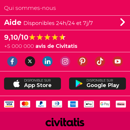
Qui sommes-nous
Aide
Disponibles 24h/24 et 7j/7
★★★★★
★★★★★
9,10/10
+
5 000 000
avis de Civitatis
DISPONIBLE SUR
DISPONIBLE SUR
App Store
Google Play